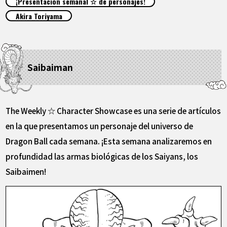
¡Presentación semanal ☆ de personajes!
ARTÍCULOS
Akira Toriyama
ACERCA DE
Saibaiman
LANGUAGE
JP
EN
FR
DE
ES
The Weekly ☆ Character Showcase es una serie de artículos
en la que presentamos un personaje del universo de
Dragon Ball cada semana. ¡Esta semana analizaremos en
profundidad las armas biológicas de los Saiyans, los
Saibaimen!