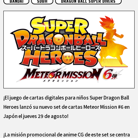
BANDAI
SDBH
DRAGON BALL SUPER DIVERS
ARTÍCULOS
ACERCA DE
LANGUAGE
JP
EN
FR
DE
ES
¡El juego de cartas digitales para niños Super Dragon Ball
Heroes lanzó su nuevo set de cartas Meteor Mission #6 en
Japón el jueves 29 de agosto!
¡La misión promocional de anime CG de este set se centra