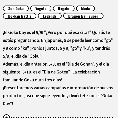
ARTÍCULOS
Son Goku
Vegeta
Regalo
Moda
Dokkan Battle
Legends
Dragon Ball Super
ACERCA DE
¡El Goku Day es el 5/9! "¿Pero por qué esa cita?" Quizás te
LANGUAGE
estés preguntando. En japonés, 5 se puede leer como "go"
y 9 como "ku". ¡Ponlos juntos, 5 y 9, "go" y "ku", y tendrás
JP
EN
FR
DE
ES
5/9, el día de "Goku"!
Además, el día anterior, 5/8, es el "Día de Gohan", y el día
siguiente, 5/10, es el "Día de Goten". ¡La celebración
familiar de Goku dura tres días!
¡Presentaremos varias campañas e información de nuevos
productos, así que sigue leyendo y diviértete con el "Goku
Day"!