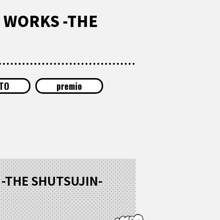
GE WORKS -THE
TO
premio
S -THE SHUTSUJIN-