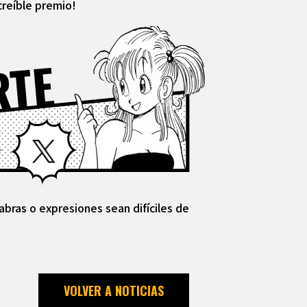
creíble premio!
RTE
Facebook
X
abras o expresiones sean difíciles de
VOLVER A NOTICIAS