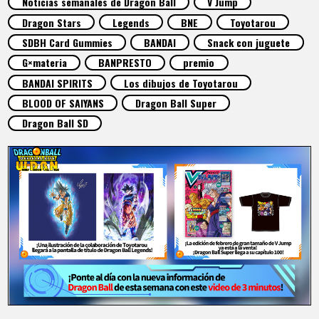
Noticias semanales de Dragon Ball
V Jump
ARTÍCULOS
Dragon Stars
Legends
BNE
Toyotarou
SDBH Card Gummies
BANDAI
Snack con juguete
ACERCA DE
G×materia
BANPRESTO
premio
BANDAI SPIRITS
Los dibujos de Toyotarou
BLOOD OF SAIYANS
Dragon Ball Super
LANGUAGE
Dragon Ball SD
JP
EN
FR
DE
ES