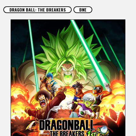
ARTÍCULOS
DRAGON BALL: THE BREAKERS
BNE
ACERCA DE
LANGUAGE
JP
EN
FR
DE
ES