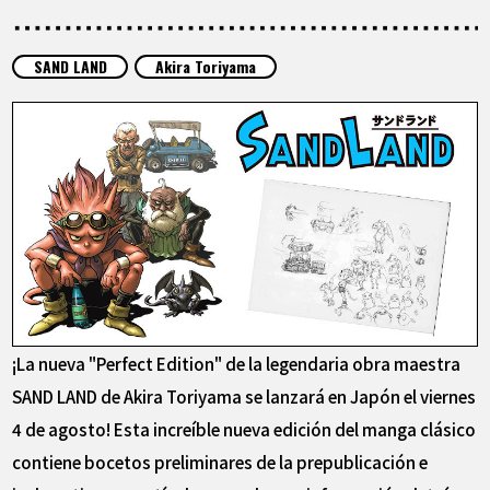
ARTÍCULOS
SAND LAND
Akira Toriyama
ACERCA DE
LANGUAGE
JP
EN
FR
DE
ES
¡La nueva "Perfect Edition" de la legendaria obra maestra
SAND LAND de Akira Toriyama se lanzará en Japón el viernes
4 de agosto! Esta increíble nueva edición del manga clásico
contiene bocetos preliminares de la prepublicación e