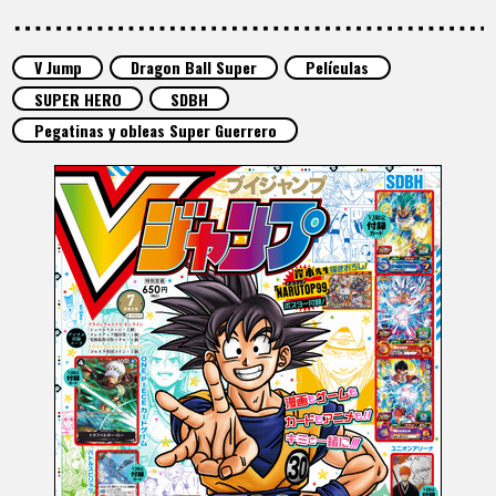
ARTÍCULOS
V Jump
Dragon Ball Super
Películas
ACERCA DE
SUPER HERO
SDBH
Pegatinas y obleas Super Guerrero
LANGUAGE
JP
EN
FR
DE
ES