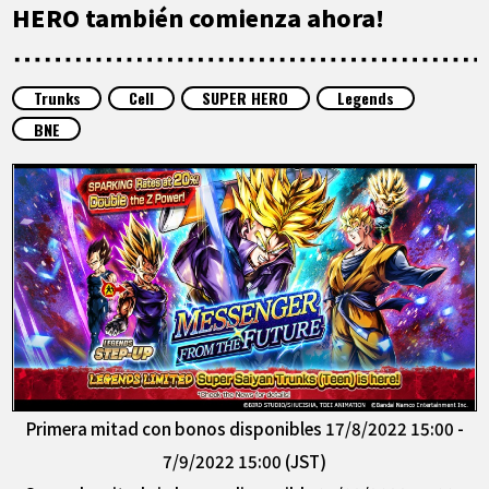
ARTÍCULOS
HERO también comienza ahora!
ACERCA DE
Trunks
Cell
SUPER HERO
Legends
BNE
LANGUAGE
JP
EN
FR
DE
ES
Primera mitad con bonos disponibles 17/8/2022 15:00 -
7/9/2022 15:00 (JST)