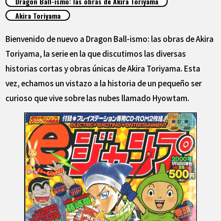
Dragon Ball-ismo: las obras de Akira Toriyama
ARTÍCULOS
Akira Toriyama
ACERCA DE
Bienvenido de nuevo a Dragon Ball-ismo: las obras de Akira
Toriyama, la serie en la que discutimos las diversas
historias cortas y obras únicas de Akira Toriyama. Esta
LANGUAGE
vez, echamos un vistazo a la historia de un pequeño ser
JP
EN
FR
DE
ES
curioso que vive sobre las nubes llamado Hyowtam.