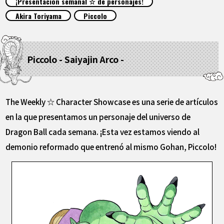
¡Presentación semanal ☆ de personajes!
ARTÍCULOS
Akira Toriyama
Piccolo
ACERCA DE
Piccolo - Saiyajin Arco -
LANGUAGE
JP
EN
FR
DE
ES
The Weekly ☆ Character Showcase es una serie de artículos
en la que presentamos un personaje del universo de
Dragon Ball cada semana. ¡Esta vez estamos viendo al
demonio reformado que entrenó al mismo Gohan, Piccolo!