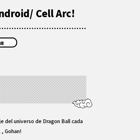
droid/ Cell Arc!
an
e del universo de Dragon Ball cada
l , Gohan!