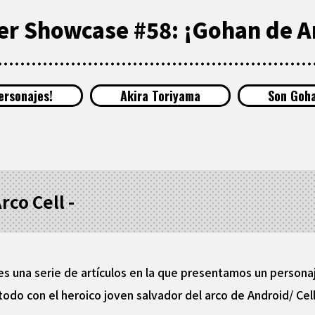
r Showcase #58: ¡Gohan de An
ersonajes!
Akira Toriyama
Son Goh
rco Cell -
 una serie de artículos en la que presentamos un personaj
odo con el heroico joven salvador del arco de Android/ Cel