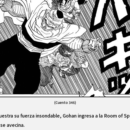
(Cuento 346)
stra su fuerza insondable, Gohan ingresa a la Room of Sp
 se avecina.