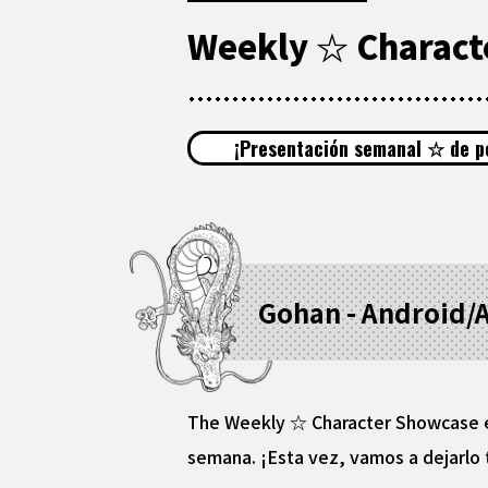
Weekly ☆ Characte
¡Presentación semanal ☆ de p
Gohan - Android/A
The Weekly ☆ Character Showcase es
semana. ¡Esta vez, vamos a dejarlo t