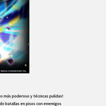
po más poderoso y técnicas pulidas!
ndo batallas en pisos con enemigos