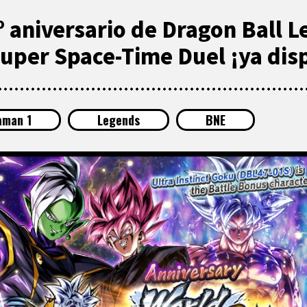
º aniversario de Dragon Ball 
Super Space-Time Duel ¡ya dis
aman 1
Legends
BNE