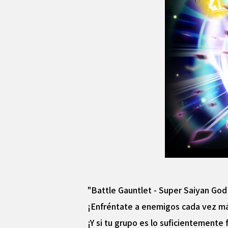
"Battle Gauntlet - Super Saiyan God
¡Enfréntate a enemigos cada vez más
¡Y si tu grupo es lo suficientemente