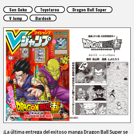
ARTÍCULOS
Son Goku
Toyotarou
Dragon Ball Super
V Jump
Bardock
ACERCA DE
LANGUAGE
JP
EN
FR
DE
ES
¡La última entrega del exitoso manga Dragon Ball Super se