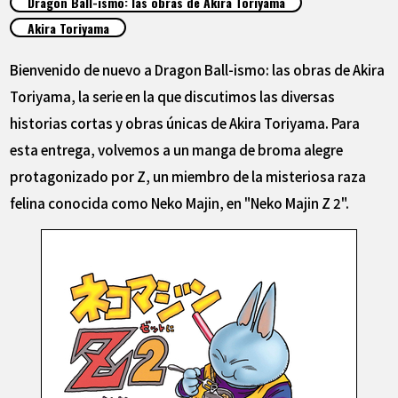
Dragon Ball-ismo: las obras de Akira Toriyama
ARTÍCULOS
Akira Toriyama
ACERCA DE
Bienvenido de nuevo a Dragon Ball-ismo: las obras de Akira
Toriyama, la serie en la que discutimos las diversas
historias cortas y obras únicas de Akira Toriyama. Para
LANGUAGE
esta entrega, volvemos a un manga de broma alegre
JP
EN
FR
DE
ES
protagonizado por Z, un miembro de la misteriosa raza
felina conocida como Neko Majin, en "Neko Majin Z 2".