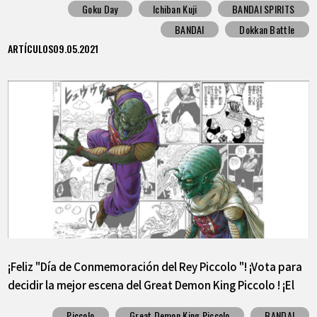
Goku Day
Ichiban Kuji
BANDAI SPIRITS
BANDAI
Dokkan Battle
ARTÍCULOS
09.05.2021
¡Feliz "Día de Conmemoración del Rey Piccolo "! ¡Vota para
decidir la mejor escena del Great Demon King Piccolo ! ¡El
primer lugar se lanzará como una pegatina!
Piccolo
Great Demon King Piccolo
BANDAI