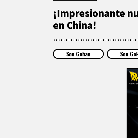
¡Impresionante nu
en China!
Son Gohan
Son Go