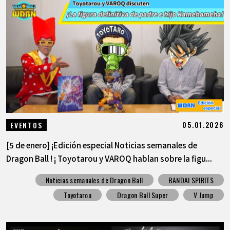
ARTÍCULOS
ACERCA DE
LANGUAGE
JP
EN
FR
DE
ES
05.01.2026
EVENTOS
[5 de enero] ¡Edición especial Noticias semanales de
Dragon Ball ! ¡ Toyotarou y VAROQ hablan sobre la figu...
Noticias semanales de Dragon Ball
BANDAI SPIRITS
Toyotarou
Dragon Ball Super
V Jump