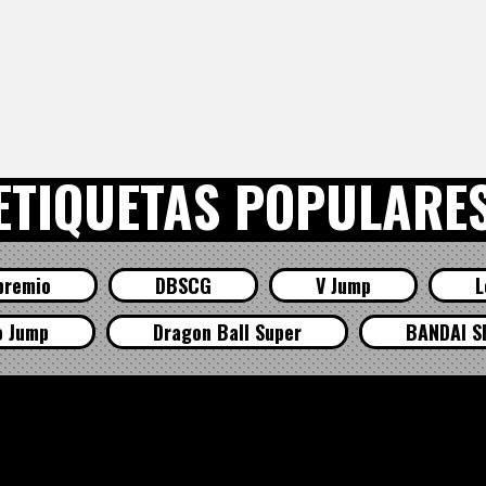
ETIQUETAS POPULARE
premio
DBSCG
V Jump
L
o Jump
Dragon Ball Super
BANDAI S