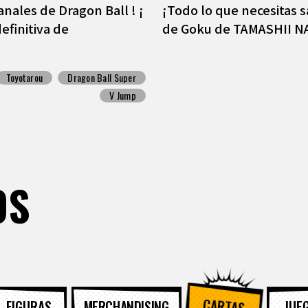
anales de Dragon Ball ! ¡
¡Todo lo que necesitas s
efinitiva de
de Goku de TAMASHII N
Toyotarou
Dragon Ball Super
V Jump
OS
CARTAS
FIGURAS
MERCHANDISING
JUE