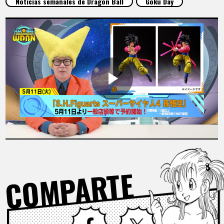
Noticias semanales de Dragon Ball
Goku Day
ARTÍCULOS
ACERCA DE
LANGUAGE
JP
EN
FR
DE
ES
COMPARTE
Facebook
X