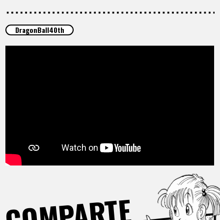
ARTÍCULOS
DragonBall40th
ACERCA DE
LANGUAGE
JP
EN
FR
DE
ES
COMPARTE