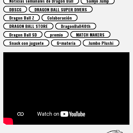
Noticias semanales de Dragon Ball
Saikyo Jump
ARTÍCULOS
DBSCG
DRAGON BALL SUPER DIVERS
Dragon Ball Z
Colaboración
ACERCA DE
DRAGON BALL STORE
DragonBall40th
Dragon Ball SD
premio
MATCH MAKERS
Snack con juguete
G×materia
Jumbo Plushi
LANGUAGE
JP
EN
FR
DE
ES