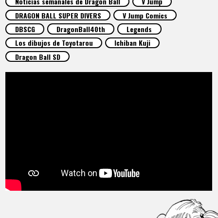
Noticias semanales de Dragon Ball
V Jump
ARTÍCULOS
DRAGON BALL SUPER DIVERS
V Jump Comics
DBSCG
DragonBall40th
Legends
ACERCA DE
Los dibujos de Toyotarou
Ichiban Kuji
Dragon Ball SD
LANGUAGE
JP
EN
FR
DE
ES