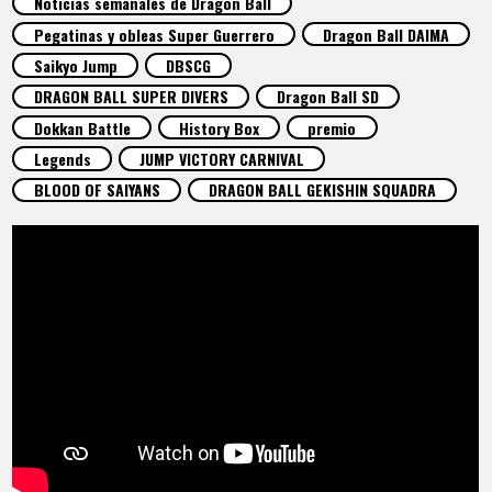
Noticias semanales de Dragon Ball
ARTÍCULOS
Pegatinas y obleas Super Guerrero
Dragon Ball DAIMA
Saikyo Jump
DBSCG
ACERCA DE
DRAGON BALL SUPER DIVERS
Dragon Ball SD
Dokkan Battle
History Box
premio
Legends
JUMP VICTORY CARNIVAL
LANGUAGE
BLOOD OF SAIYANS
DRAGON BALL GEKISHIN SQUADRA
JP
EN
FR
DE
ES