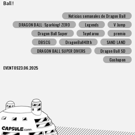
Ball !
Noticias semanales de Dragon Ball
DRAGON BALL: Sparking! ZERO
Legends
V Jump
Dragon Ball Super
Toyotarou
premio
DBSCG
DragonBall40th
SAND LAND
DRAGON BALL SUPER DIVERS
Dragon Ball SD
Gashapon
EVENTOS
23.06.2025