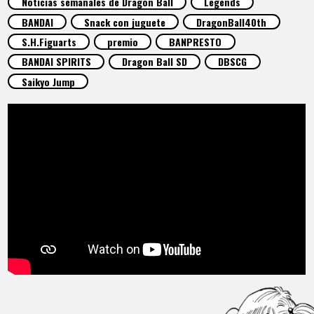
Noticias semanales de Dragon Ball
Legends
ARTÍCULOS
BANDAI
Snack con juguete
DragonBall40th
S.H.Figuarts
premio
BANPRESTO
ACERCA DE
BANDAI SPIRITS
Dragon Ball SD
DBSCG
Saikyo Jump
LANGUAGE
JP
EN
FR
DE
ES