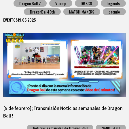
Dragon Ball Z
V Jump
DBSCG
Legends
DragonBall40th
MATCH MAKERS
premio
EVENTOS
19.05.2025
[5 de febrero] ¡Transmisión Noticias semanales de Dragon
Ball !
Noticias semanales de Dragon Ball
SAND LAND