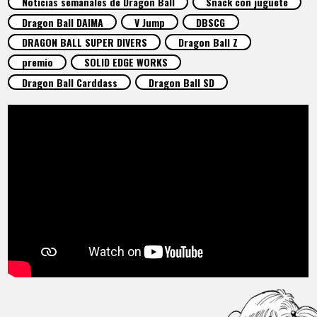
Noticias semanales de Dragon Ball
Snack con juguete
ARTÍCULOS
Dragon Ball DAIMA
V Jump
DBSCG
DRAGON BALL SUPER DIVERS
Dragon Ball Z
ACERCA DE
premio
SOLID EDGE WORKS
Dragon Ball Carddass
Dragon Ball SD
LANGUAGE
JP
EN
FR
DE
ES