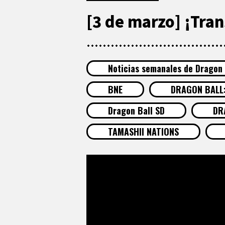
[3 de marzo] ¡Tra
Noticias semanales de Dragon 
BNE
DRAGON BALL
Dragon Ball SD
DR
TAMASHII NATIONS