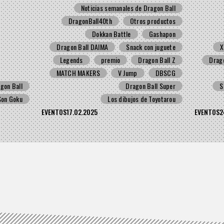
Noticias semanales de Dragon Ball
u!
DragonBall40th
Otros productos
Dokkan Battle
Gashapon
Dragon Ball DAIMA
Snack con juguete
X
Legends
premio
Dragon Ball Z
Drago
MATCH MAKERS
V Jump
DBSCG
gon Ball
Dragon Ball Super
S
Son Goku
Los dibujos de Toyotarou
EVENTOS
17.02.2025
EVENTOS
2