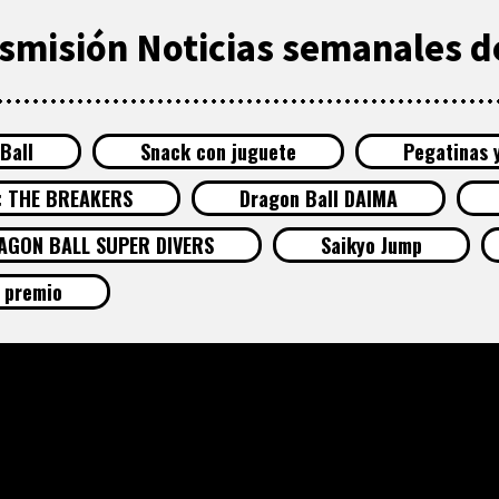
nsmisión Noticias semanales de
Ball
Snack con juguete
Pegatinas 
: THE BREAKERS
Dragon Ball DAIMA
AGON BALL SUPER DIVERS
Saikyo Jump
premio