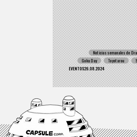
el mejor combate de Gok
Noticias semanales de Dra
Goku Day
Toyotarou
EVENTOS
26.08.2024