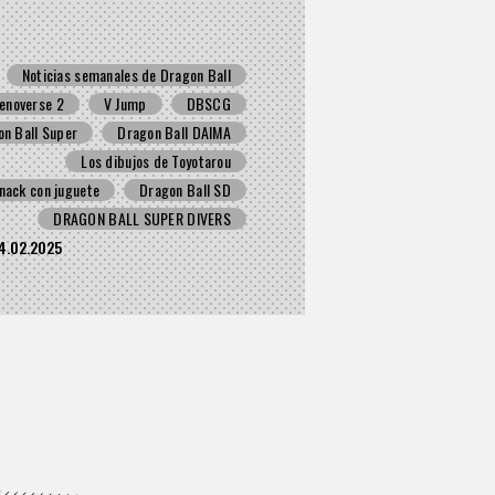
Noticias semanales de Dragon Ball
enoverse 2
V Jump
DBSCG
n Ball Super
Dragon Ball DAIMA
Los dibujos de Toyotarou
nack con juguete
Dragon Ball SD
DRAGON BALL SUPER DIVERS
4.02.2025