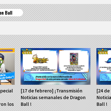
on Ball
special
[17 de febrero] ¡Transmisión
[24 de
Noticias semanales de Dragon
Notici
ron los
Ball !
Ball !
 sobre