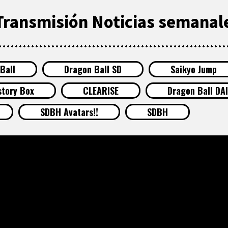
Transmisión Noticias semanale
Ball
Dragon Ball SD
Saikyo Jump
story Box
CLEARISE
Dragon Ball DA
SDBH Avatars!!
SDBH