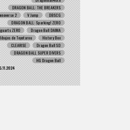
DRAGON BALL: THE BREAKERS
enoverse 2
V Jump
DBSCG
DRAGON BALL: Sparking! ZERO
iguarts ZERO
Dragon Ball DAIMA
dibujos de Toyotarou
History Box
CLEARISE
Dragon Ball SD
DRAGON BALL SUPER DIVERS
HG Dragon Ball
5.11.2024