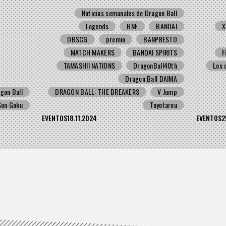
Noticias semanales de Dragon Ball
Legends
BNE
BANDAI
X
DBSCG
premio
BANPRESTO
MATCH MAKERS
BANDAI SPIRITS
F
TAMASHII NATIONS
DragonBall40th
Los 
Dragon Ball DAIMA
gon Ball
DRAGON BALL: THE BREAKERS
V Jump
Son Goku
Toyotarou
EVENTOS
18.11.2024
EVENTOS
2