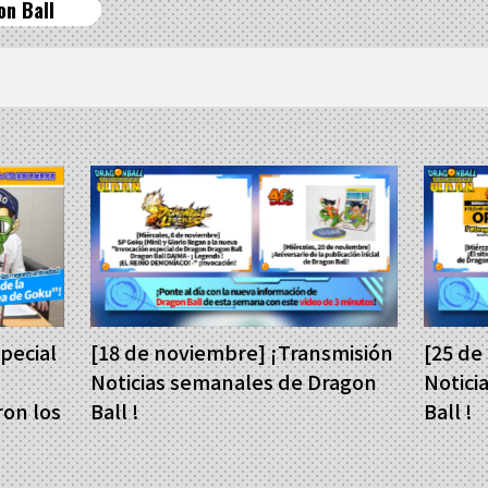
on Ball
special
[18 de noviembre] ¡Transmisión
[25 de
Noticias semanales de Dragon
Notici
ron los
Ball !
Ball !
 sobre
u!