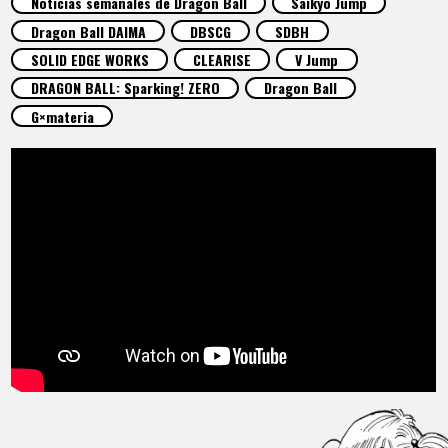
Noticias semanales de Dragon Ball
Saikyo Jump
ARTÍCULOS
Dragon Ball DAIMA
DBSCG
SDBH
SOLID EDGE WORKS
CLEARISE
V Jump
ACERCA DE
DRAGON BALL: Sparking! ZERO
Dragon Ball
G×materia
LANGUAGE
JP
EN
FR
DE
ES