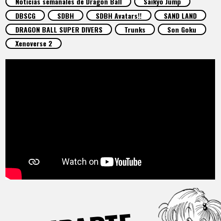
Noticias semanales de Dragon Ball
Saikyo Jump
ARTÍCULOS
DBSCG
SDBH
SDBH Avatars!!
SAND LAND
DRAGON BALL SUPER DIVERS
Trunks
Son Goku
ACERCA DE
Xenoverse 2
LANGUAGE
JP
EN
FR
DE
ES