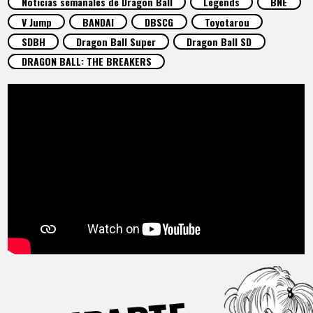
Noticias semanales de Dragon Ball
Legends
BNE
ARTÍCULOS
V Jump
BANDAI
DBSCG
Toyotarou
SDBH
Dragon Ball Super
Dragon Ball SD
ACERCA DE
DRAGON BALL: THE BREAKERS
LANGUAGE
JP
EN
FR
DE
ES