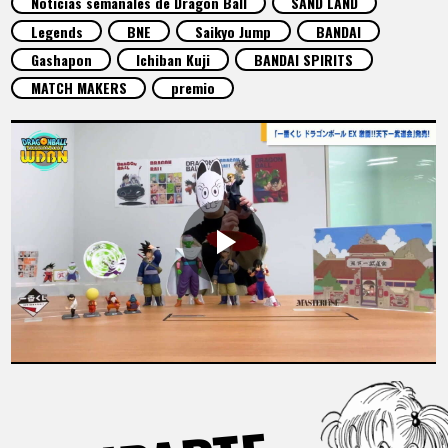
Noticias semanales de Dragon Ball
SAND LAND
ARTÍCULOS
Legends
BNE
Saikyo Jump
BANDAI
Gashapon
Ichiban Kuji
BANDAI SPIRITS
ACERCA DE
MATCH MAKERS
premio
LANGUAGE
JP
EN
FR
DE
ES