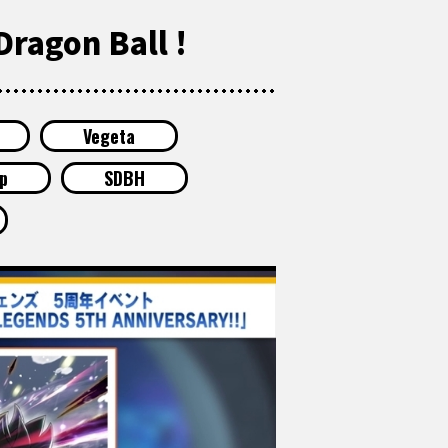
Dragon Ball !
Vegeta
p
SDBH