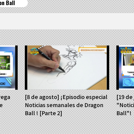
on Ball
rega
[8 de agosto] ¡Episodio especial
[19 de
e
Noticias semanales de Dragon
"Notic
Ball ! [Parte 2]
Ball"!