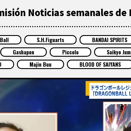
smisión Noticias semanales de 
Ball
S.H.Figuarts
BANDAI SPIRITS
Gashapon
Piccolo
Saikyo Jum
O
Majin Buu
BLOOD OF SAIYANS