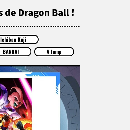
 de Dragon Ball !
Ichiban Kuji
BANDAI
V Jump