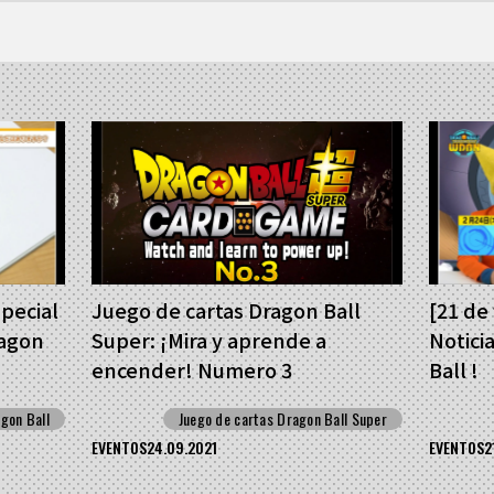
special
Juego de cartas Dragon Ball
[21 de
ragon
Super: ¡Mira y aprende a
Notici
encender! Numero 3
Ball !
gon Ball
Juego de cartas Dragon Ball Super
EVENTOS
24.09.2021
EVENTOS
2