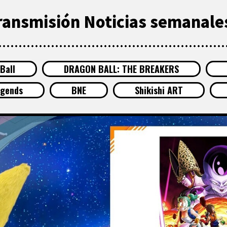
ransmisión Noticias semanales
Ball
DRAGON BALL: THE BREAKERS
egends
BNE
Shikishi ART