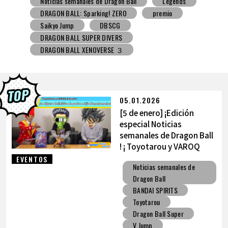
Noticias semanales de Dragon Ball
Snack con juguete
V Jump
DBSCG
DRAGON BALL SUPER DIVERS
DRAGON BALL XENOVERSE ３
DRAGON BALL GEKISHIN SQUADRA
BNE
Grandista
BLOOD OF SAIYANS
premio
BANPRESTO
Comic-Con
Los dibujos de Toyotarou
DRAGON BALL: Sparking! ZERO
Gashapon
05.01.2026
BANDAI
[5 de enero] ¡Edición
especial Noticias
semanales de Dragon Ball
! ¡ Toyotarou y VAROQ
hablan sobre la figura
EVENTOS
Noticias semanales de
definitiva de
Dragon Ball
Kamehameha padre-hijo!
BANDAI SPIRITS
Toyotarou
Dragon Ball Super
V Jump