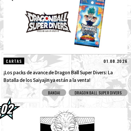
30.07.2026
DRAGON BALL: ¡Sparking! ¡Llega el nuevo
DLC NEO de ZERO que rompe todos los...
30.07.2026
[¡Entrevista con Hironobu Kageyama!] ¡Ya
está disponible el Tema musical "ZER...
29.07.2026
[#101] Toyotarou intentó dibujar: ¡Un
01.08.2026
CARTAS
cierto personaje que luchó contra el G...
¡Los packs de avance de Dragon Ball Super Divers: La
Batalla de los Saiyajin ya están a la venta!
BANDAI
DRAGON BALL SUPER DIVERS