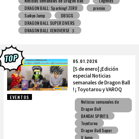
Noticias semanales de Dragon Ball
Snack con juguete
V Jump
DBSCG
DRAGON BALL SUPER DIVERS
DRAGON BALL XENOVERSE ３
DRAGON BALL GEKISHIN SQUADRA
BNE
Grandista
BLOOD OF SAIYANS
premio
BANPRESTO
Comic-Con
Los dibujos de Toyotarou
DRAGON BALL: Sparking! ZERO
Gashapon
05.01.2026
BANDAI
[5 de enero] ¡Edición
especial Noticias
semanales de Dragon Ball
! ¡ Toyotarou y VAROQ
hablan sobre la figura
EVENTOS
Noticias semanales de
definitiva de
Dragon Ball
Kamehameha padre-hijo!
BANDAI SPIRITS
Toyotarou
Dragon Ball Super
V Jump