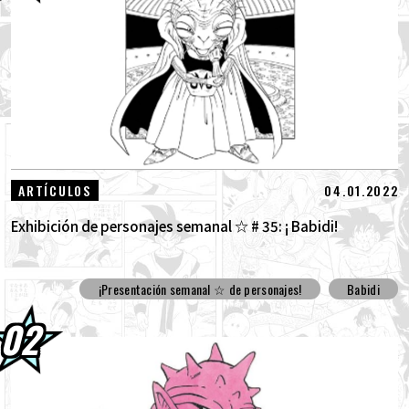
03.08.2026
¡Super Saiyan Goku se une a la serie BLOOD
OF SAIYANS !
01.08.2026
¡Los packs de avance de Dragon Ball Super
Divers: La Batalla de los Saiyajin ya están...
30.07.2026
DRAGON BALL: ¡Sparking! ¡Llega el nuevo
04.01.2022
ARTÍCULOS
DLC NEO de ZERO que rompe todos los...
Exhibición de personajes semanal ☆ # 35: ¡ Babidi!
¡Presentación semanal ☆ de personajes!
Babidi