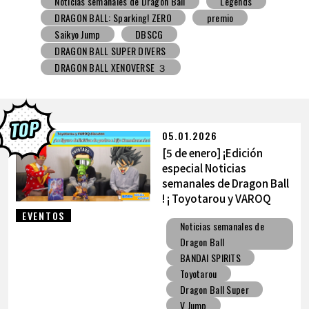
Noticias semanales de Dragon Ball
Snack con juguete
V Jump
DBSCG
DRAGON BALL SUPER DIVERS
DRAGON BALL XENOVERSE ３
DRAGON BALL GEKISHIN SQUADRA
BNE
Grandista
BLOOD OF SAIYANS
premio
BANPRESTO
Comic-Con
Los dibujos de Toyotarou
DRAGON BALL: Sparking! ZERO
Gashapon
05.01.2026
BANDAI
[5 de enero] ¡Edición
especial Noticias
semanales de Dragon Ball
! ¡ Toyotarou y VAROQ
hablan sobre la figura
EVENTOS
Noticias semanales de
definitiva de
Dragon Ball
Kamehameha padre-hijo!
BANDAI SPIRITS
Toyotarou
Dragon Ball Super
V Jump