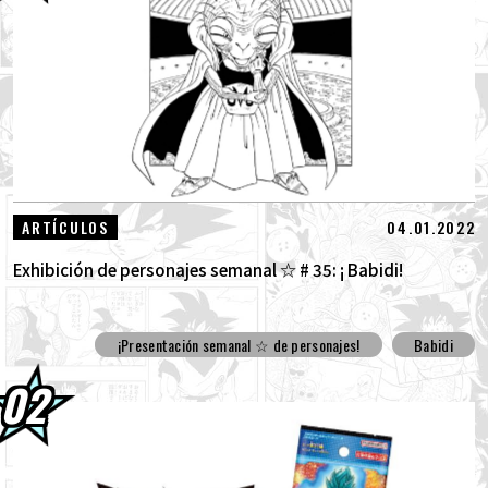
30.07.2026
DRAGON BALL: ¡Sparking! ¡Llega el nuevo
DLC NEO de ZERO que rompe todos los...
30.07.2026
[¡Entrevista con Hironobu Kageyama!] ¡Ya
está disponible el Tema musical "ZER...
29.07.2026
[#101] Toyotarou intentó dibujar: ¡Un
04.01.2022
ARTÍCULOS
cierto personaje que luchó contra el G...
Exhibición de personajes semanal ☆ # 35: ¡ Babidi!
¡Presentación semanal ☆ de personajes!
Babidi