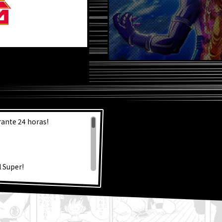
S NOT
rante 24 horas!
 Super!
la fabulosa portada