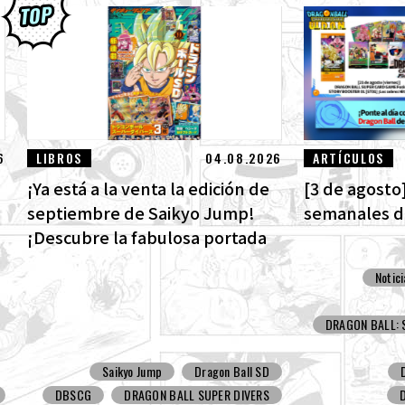
6
LIBROS
04.08.2026
ARTÍCULOS
¡Ya está a la venta la edición de
[3 de agosto]
septiembre de Saikyo Jump!
semanales de
¡Descubre la fabulosa portada
de Dragon Ball SD y todos los
Notic
divertidos extras!
DRAGON BALL: S
Saikyo Jump
Dragon Ball SD
DBSCG
DRAGON BALL SUPER DIVERS