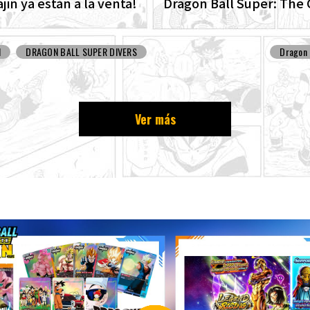
ajin ya están a la venta!
Dragon Ball Super: The 
Patrol Set For Producti
I
DRAGON BALL SUPER DIVERS
Dragon 
Ver más