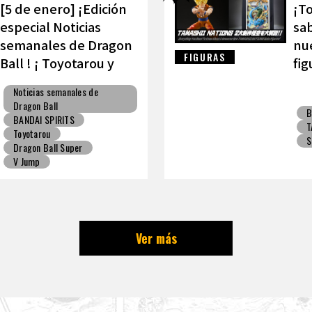
[5 de enero] ¡Edición
¡To
especial Noticias
sab
semanales de Dragon
nue
FIGURAS
Ball ! ¡ Toyotarou y
fig
VAROQ hablan sobre
TA
Noticias semanales de
la figura definitiva de
Dragon Ball
B
Kamehameha padre-
BANDAI SPIRITS
T
hijo!
Toyotarou
S
Dragon Ball Super
V Jump
Ver más