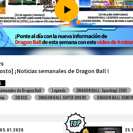
26
ulio] ¡Noticias semanales de Dragon Ball !
S
 semanales de Dragon Ball
Snack con juguete
V Jump
DBSCG
BALL SUPER DIVERS
DRAGON BALL XENOVERSE ３
BALL GEKISHIN SQUADRA
BNE
Grandista
BLOOD OF SAIYANS
BANPRESTO
Comic-Con
Los dibujos de Toyotarou
ALL: Sparking! ZERO
Gashapon
BANDAI
05.01.2026
25.