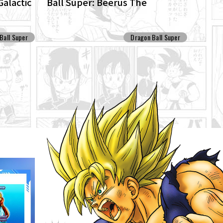
Galactic
Ball Super: Beerus The
on!
ENHANCED edition of the anime
Dragon Ball Super begins anew!
Ball Super
Dragon Ball Super