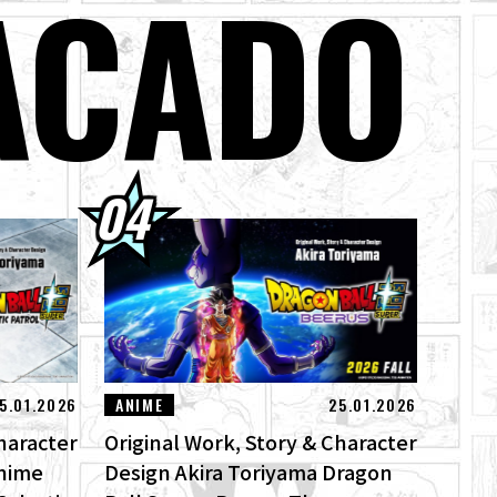
ACADO
jin ya están a la
odos los límites!
ical "ZERO" de
a el God of
5.01.2026
ANIME
25.01.2026
haracter
Original Work, Story & Character
Anime
Design Akira Toriyama Dragon