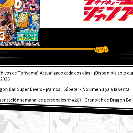
LTIMA
chivos de Toriyama] Actualizado cada dos días - ¡Disponible solo du
/2026
gon Ball Super Divers - ¡Vamos! ¡Súbete! - ¡Volumen 3 ya a la venta!
sentación semanal de personajes ☆ #267: ¡Granolah de Dragon Ball
 está a la venta la edición de septiembre de Saikyo Jump! ¡Descubre 
Dragon Ball SD y todos los divertidos extras!
de agosto] ¡Noticias semanales de Dragon Ball !