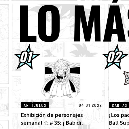
LO MÁ
03.08.2026
¡Su
01.08.2026
¡Lo
ven
30.07.2026
DRA
¡Mi
30.07.2026
[¡E
DRA
29.07.2026
[#1
Des
ARTÍCULOS
04.01.2022
CARTAS
Exhibición de personajes
¡Los pa
semanal ☆ # 35: ¡ Babidi!
Ball Sup