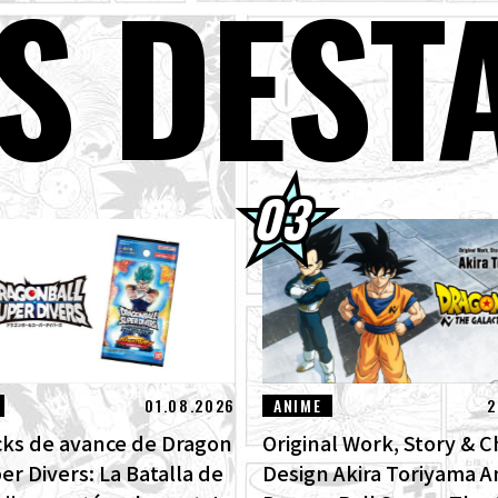
S DEST
per Saiyan Goku se une a la serie BLOOD OF SAIYANS !
s packs de avance de Dragon Ball Super Divers: La Batalla de los Saiya
ta!
GON BALL: ¡Sparking! ¡Llega el nuevo DLC NEO de ZERO que rompe t
ra las imágenes de las nuevas características!
ntrevista con Hironobu Kageyama!] ¡Ya está disponible el Tema mus
GON BALL: Sparking! ZERO para el nuevo DLC NEO!
01] Toyotarou intentó dibujar: ¡Un cierto personaje que luchó contr
truction Beerus!
01.08.2026
ANIME
2
cks de avance de Dragon
Original Work, Story & C
er Divers: La Batalla de
Design Akira Toriyama 