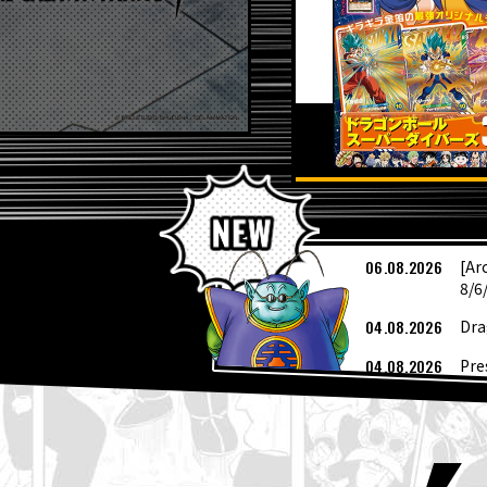
Ú
06.08.2026
[Ar
8/6
04.08.2026
Dra
04.08.2026
Pre
04.08.2026
¡Ya
de 
03.08.2026
[3 