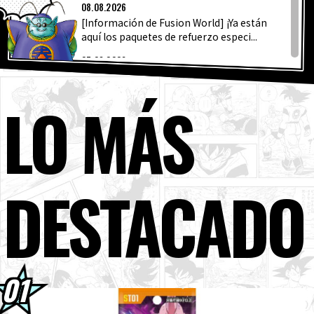
ÚLTIMA
ARTÍCULOS
08.08.2026
[Información de Fusion World] ¡Ya están
aquí los paquetes de refuerzo especi...
ACERCA DE
07.08.2026
¡Un stand especial de Dragon Ball estará
presente en la Comic Con de Nueva York!
LO MÁS
LANGUAGE
04.08.2026
Dragon Ball Super Divers - ¡Vamos!
JP
EN
FR
DE
ES
¡Súbete! - ¡Volumen 3 ya a la venta!
04.08.2026
DESTACADO
Presentación semanal de personajes ☆
#267: ¡Granolah de Dragon Ball Super!
04.08.2026
¡Ya está a la venta la edición de septiembre
de Saikyo Jump! ¡Descubre la fabulosa ...
03.08.2026
[3 de agosto] ¡Noticias semanales de
Dragon Ball !