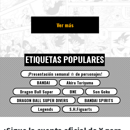
Ver más
ETIQUETAS POPULARES
¡Presentación semanal ☆ de personajes!
BANDAI
Akira Toriyama
Dragon Ball Super
BNE
Son Goku
DRAGON BALL SUPER DIVERS
BANDAI SPIRITS
Legends
S.H.Figuarts