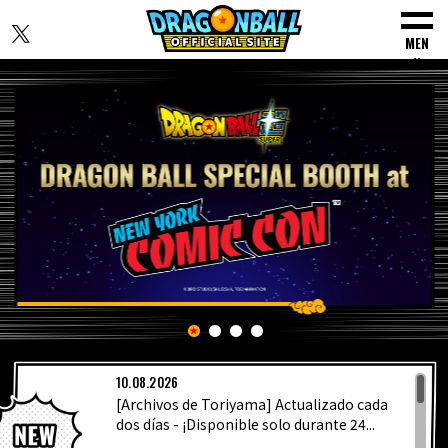
MEN
U
INICIO
NOTICIAS
LO MÁS DESTACADO
10.08.2026
VÍDEOS
[Archivos de Toriyama] Actualizado cada
dos días - ¡Disponible solo durante 24...