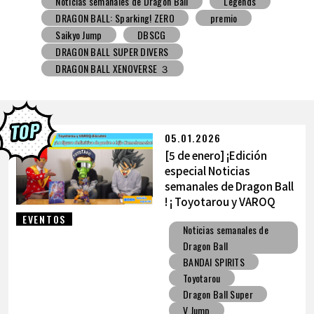
Noticias semanales de Dragon Ball
Snack con juguete
V Jump
DBSCG
DRAGON BALL SUPER DIVERS
DRAGON BALL XENOVERSE ３
DRAGON BALL GEKISHIN SQUADRA
BNE
Grandista
BLOOD OF SAIYANS
premio
BANPRESTO
Comic-Con
Los dibujos de Toyotarou
DRAGON BALL: Sparking! ZERO
Gashapon
05.01.2026
BANDAI
[5 de enero] ¡Edición
especial Noticias
semanales de Dragon Ball
! ¡ Toyotarou y VAROQ
hablan sobre la figura
EVENTOS
Noticias semanales de
definitiva de
Dragon Ball
Kamehameha padre-hijo!
BANDAI SPIRITS
Toyotarou
Dragon Ball Super
V Jump