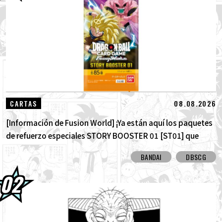
03.08.2026
¡Super Saiyan Goku se une a la serie BLOOD
OF SAIYANS !
01.08.2026
¡Los packs de avance de Dragon Ball Super
Divers: La Batalla de los Saiyajin ya están...
30.07.2026
DRAGON BALL: ¡Sparking! ¡Llega el nuevo
08.08.2026
CARTAS
DLC NEO de ZERO que rompe todos los...
[Información de Fusion World] ¡Ya están aquí los paquetes
de refuerzo especiales STORY BOOSTER 01 [ST01] que
destacan la historia de Dragon Ball! ¡Aquí están todas las
BANDAI
DBSCG
cartas con arte alternativo!