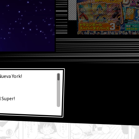
S NOT
Nueva York!
 Super!
la fabulosa portada