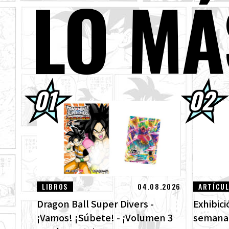
LO MÁ
01.08.2026
¡Lo
ven
30.07.2026
DRA
¡Mi
30.07.2026
[¡E
DRA
29.07.2026
[#1
Des
LIBROS
04.08.2026
ARTÍCU
Dragon Ball Super Divers -
Exhibic
¡Vamos! ¡Súbete! - ¡Volumen 3
semanal 