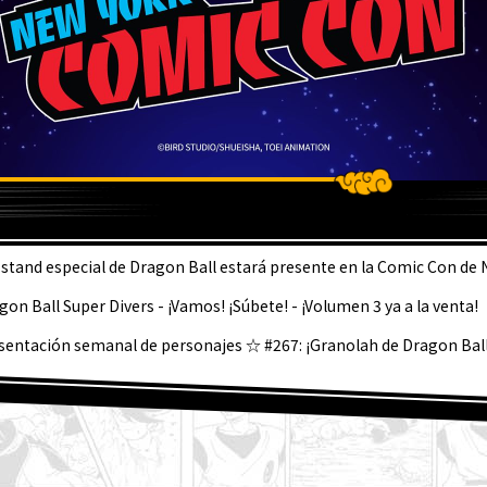
LTIMA
 stand especial de Dragon Ball estará presente en la Comic Con de 
gon Ball Super Divers - ¡Vamos! ¡Súbete! - ¡Volumen 3 ya a la venta!
sentación semanal de personajes ☆ #267: ¡Granolah de Dragon Ball
 está a la venta la edición de septiembre de Saikyo Jump! ¡Descubre 
Dragon Ball SD y todos los divertidos extras!
de agosto] ¡Noticias semanales de Dragon Ball !
per Saiyan Goku se une a la serie BLOOD OF SAIYANS !