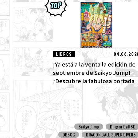
LIBROS
04.08.202
¡Ya está a la venta la edición de
septiembre de Saikyo Jump!
¡Descubre la fabulosa portada
de Dragon Ball SD y todos los
divertidos extras!
Saikyo Jump
Dragon Ball SD
DBSCG
DRAGON BALL SUPER DIVERS