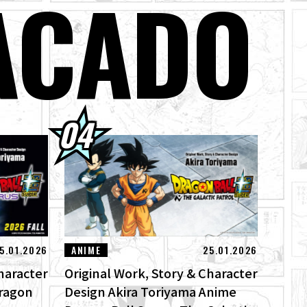
ACADO
jin ya están a la
odos los límites!
ical "ZERO" de
a el God of
5.01.2026
ANIME
25.01.2026
haracter
Original Work, Story & Character
Dragon
Design Akira Toriyama Anime