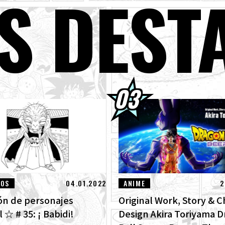
S DEST
s packs de avance de Dragon Ball Super Divers: La Batalla de los Saiya
ta!
GON BALL: ¡Sparking! ¡Llega el nuevo DLC NEO de ZERO que rompe t
ra las imágenes de las nuevas características!
ntrevista con Hironobu Kageyama!] ¡Ya está disponible el Tema mus
GON BALL: Sparking! ZERO para el nuevo DLC NEO!
01] Toyotarou intentó dibujar: ¡Un cierto personaje que luchó contr
truction Beerus!
LOS
04.01.2022
ANIME
2
ión de personajes
Original Work, Story & C
☆ # 35: ¡ Babidi!
Design Akira Toriyama 