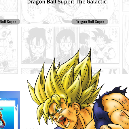
Dragon Ball Super: The Galactic
he anime
Patrol Set For Production!
ns anew!
Ball Super
Dragon Ball Super