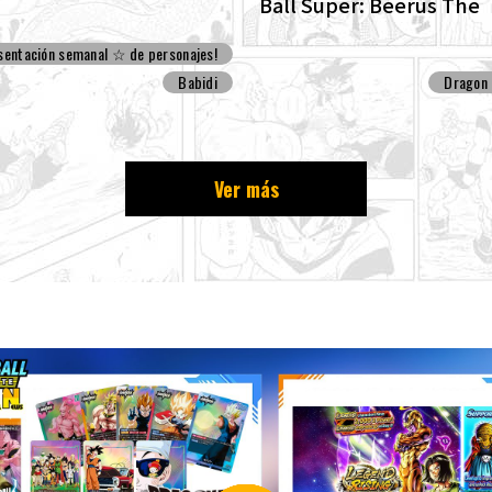
Ball Super: Beerus The
ENHANCED edition of t
sentación semanal ☆ de personajes!
Dragon Ball Super begi
Babidi
Dragon 
Ver más