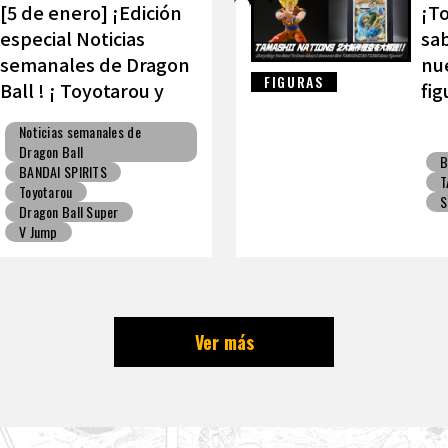
[5 de enero] ¡Edición
¡To
especial Noticias
sab
semanales de Dragon
nue
FIGURAS
Ball ! ¡ Toyotarou y
fig
VAROQ hablan sobre
TA
Noticias semanales de
la figura definitiva de
Dragon Ball
B
Kamehameha padre-
BANDAI SPIRITS
T
hijo!
Toyotarou
S
Dragon Ball Super
V Jump
Ver más