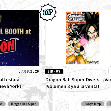
07.08.2026
LIBROS
ll estará
Dragon Ball Super Divers - ¡Va
ueva York!
¡Volumen 3 ya a la venta!
on
Dragon Ball Super
Saikyo Jump