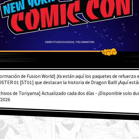
LTIMA
formación de Fusion World] ¡Ya están aquí los paquetes de refuerzo
STER 01 [ST01] que destacan la historia de Dragon Ball! ¡Aquí están 
chivos de Toriyama] Actualizado cada dos días - ¡Disponible solo du
/2026
 stand especial de Dragon Ball estará presente en la Comic Con de 
gon Ball Super Divers - ¡Vamos! ¡Súbete! - ¡Volumen 3 ya a la venta!
sentación semanal de personajes ☆ #267: ¡Granolah de Dragon Ball