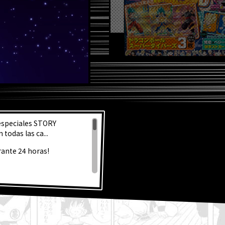
S NOT
 especiales STORY
todas las ca...
rante 24 horas!
Nueva York!
 Super!