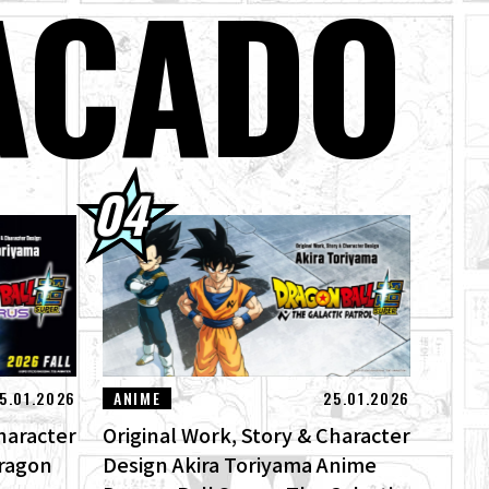
ACADO
la fabulosa portada
jin ya están a la
odos los límites!
5.01.2026
ANIME
25.01.2026
haracter
Original Work, Story & Character
Dragon
Design Akira Toriyama Anime