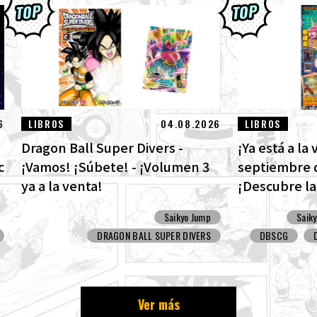
6
LIBROS
04.08.2026
LIBROS
Dragon Ball Super Divers -
¡Ya está a la
c
¡Vamos! ¡Súbete! - ¡Volumen 3
septiembre 
ya a la venta!
¡Descubre la
de Dragon Ba
Saikyo Jump
Saik
divertidos ex
DRAGON BALL SUPER DIVERS
DBSCG
Ver más