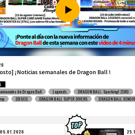
26
ulio] ¡Noticias semanales de Dragon Ball !
S
 semanales de Dragon Ball
Snack con juguete
V Jump
DBSCG
BALL SUPER DIVERS
DRAGON BALL XENOVERSE ３
BALL GEKISHIN SQUADRA
BNE
Grandista
BLOOD OF SAIYANS
BANPRESTO
Comic-Con
Los dibujos de Toyotarou
ALL: Sparking! ZERO
Gashapon
BANDAI
05.01.2026
25.