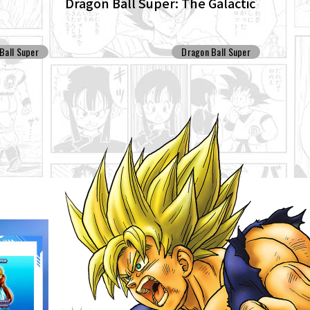
Dragon Ball Super: The Galactic
he anime
Patrol Set For Production!
ns anew!
Ball Super
Dragon Ball Super