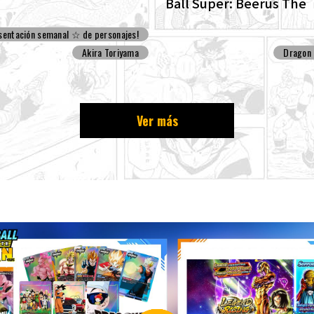
Ball Super: Beerus The
ENHANCED edition of t
sentación semanal ☆ de personajes!
Dragon Ball Super begi
Akira Toriyama
Dragon 
Ver más