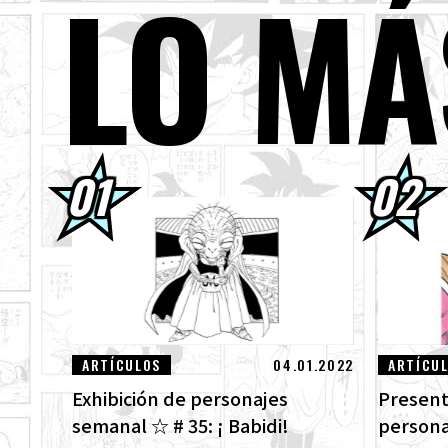
LO MÁ
04.08.2026
¡Ya
de 
03.08.2026
[3 
03.08.2026
¡Su
01.08.2026
¡Lo
ven
30.07.2026
DRA
¡Mi
ARTÍCULOS
04.01.2022
ARTÍCU
Exhibición de personajes
Present
semanal ☆ # 35: ¡ Babidi!
persona