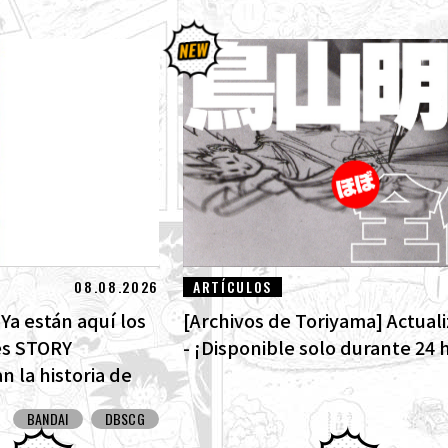
08.08.2026
ARTÍCULOS
Ya están aquí los
[Archivos de Toriyama] Actual
es STORY
- ¡Disponible solo durante 24 
 la historia de
as cartas con arte
BANDAI
DBSCG