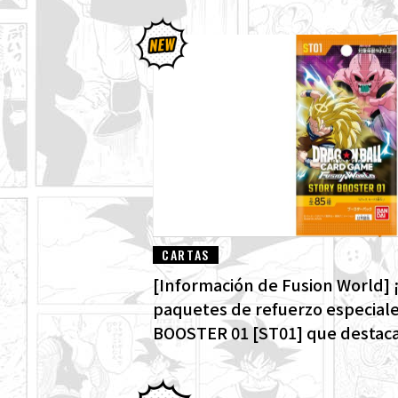
CARTAS
[Información de Fusion World] ¡
paquetes de refuerzo especial
BOOSTER 01 [ST01] que destacan
Dragon Ball! ¡Aquí están todas l
alternativo!