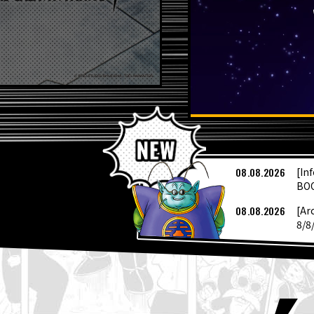
Ú
08.08.2026
[In
BOO
08.08.2026
[Ar
8/8
07.08.2026
¡Un
04.08.2026
Dra
04.08.2026
Pre