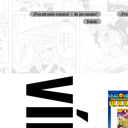
¡Presentación semanal ☆ de personajes!
¡Pre
Babidi