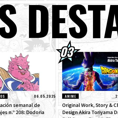
S DEST
 está a la venta la edición de septiembre de Saikyo Jump! ¡Descubre 
Dragon Ball SD y todos los divertidos extras!
de agosto] ¡Noticias semanales de Dragon Ball !
per Saiyan Goku se une a la serie BLOOD OF SAIYANS !
s packs de avance de Dragon Ball Super Divers: La Batalla de los Saiya
ta!
GON BALL: ¡Sparking! ¡Llega el nuevo DLC NEO de ZERO que rompe t
ra las imágenes de las nuevas características!
LOS
06.05.2025
ANIME
2
ación semanal de
Original Work, Story & C
jes n.° 208: Dodoria
Design Akira Toriyama 