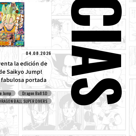
04.08.2026
 venta la edición de
de Saikyo Jump!
 fabulosa portada
ll SD y todos los
yo Jump
Dragon Ball SD
tras!
DRAGON BALL SUPER DIVERS