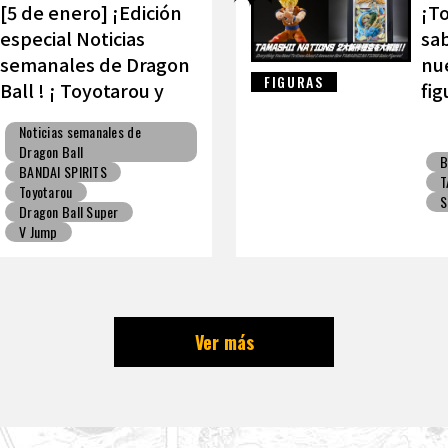
[5 de enero] ¡Edición
¡To
especial Noticias
sab
semanales de Dragon
nue
FIGURAS
Ball ! ¡ Toyotarou y
fig
VAROQ hablan sobre
TA
Noticias semanales de
la figura definitiva de
Dragon Ball
B
Kamehameha padre-
BANDAI SPIRITS
T
hijo!
Toyotarou
S
Dragon Ball Super
V Jump
Ver más