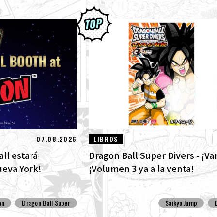
07.08.2026
LIBROS
ll estará
Dragon Ball Super Divers - ¡Va
ueva York!
¡Volumen 3 ya a la venta!
on
Dragon Ball Super
Saikyo Jump