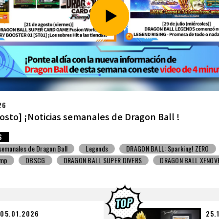
26
ulio] ¡Noticias semanales de Dragon Ball !
S
 semanales de Dragon Ball
Snack con juguete
V Jump
DBSCG
BALL SUPER DIVERS
DRAGON BALL XENOVERSE ３
BALL GEKISHIN SQUADRA
BNE
Grandista
BLOOD OF SAIYANS
BANPRESTO
Comic-Con
Los dibujos de Toyotarou
ALL: Sparking! ZERO
Gashapon
BANDAI
05.01.2026
25.