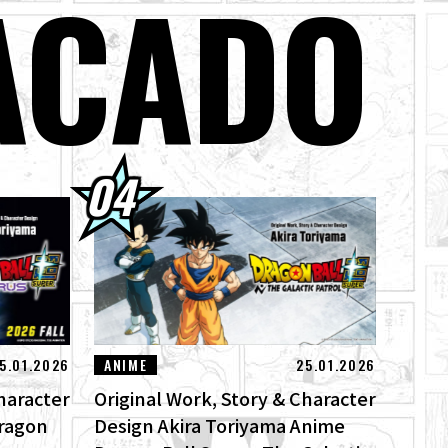
ACADO
jin ya están a la
odos los límites!
ical "ZERO" de
a el God of
5.01.2026
ANIME
25.01.2026
haracter
Original Work, Story & Character
Dragon
Design Akira Toriyama Anime