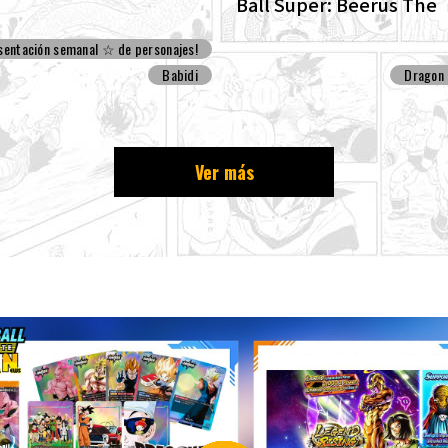
Ball Super: Beerus The
ENHANCED edition of t
sentación semanal ☆ de personajes!
Dragon Ball Super begi
Babidi
Dragon 
Ver más