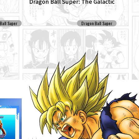
Dragon Ball Super: The Galactic
he anime
Patrol Set For Production!
ns anew!
Ball Super
Dragon Ball Super