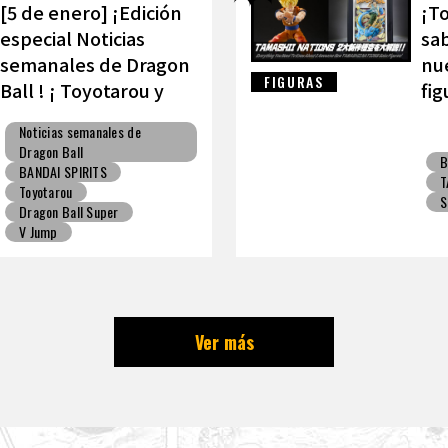
[5 de enero] ¡Edición
¡To
especial Noticias
sab
semanales de Dragon
nue
FIGURAS
Ball ! ¡ Toyotarou y
fig
VAROQ hablan sobre
TA
Noticias semanales de
la figura definitiva de
Dragon Ball
B
Kamehameha padre-
BANDAI SPIRITS
T
hijo!
Toyotarou
S
Dragon Ball Super
V Jump
Ver más