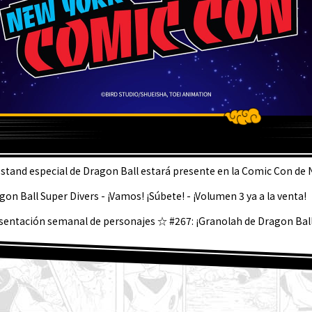
LTIMA
 stand especial de Dragon Ball estará presente en la Comic Con de 
gon Ball Super Divers - ¡Vamos! ¡Súbete! - ¡Volumen 3 ya a la venta!
sentación semanal de personajes ☆ #267: ¡Granolah de Dragon Ball
 está a la venta la edición de septiembre de Saikyo Jump! ¡Descubre 
Dragon Ball SD y todos los divertidos extras!
de agosto] ¡Noticias semanales de Dragon Ball !
per Saiyan Goku se une a la serie BLOOD OF SAIYANS !