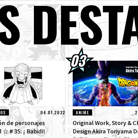
S DEST
s packs de avance de Dragon Ball Super Divers: La Batalla de los Saiya
ta!
GON BALL: ¡Sparking! ¡Llega el nuevo DLC NEO de ZERO que rompe t
ra las imágenes de las nuevas características!
ntrevista con Hironobu Kageyama!] ¡Ya está disponible el Tema mus
GON BALL: Sparking! ZERO para el nuevo DLC NEO!
01] Toyotarou intentó dibujar: ¡Un cierto personaje que luchó contr
truction Beerus!
LOS
04.01.2022
ANIME
2
ión de personajes
Original Work, Story & C
☆ # 35: ¡ Babidi!
Design Akira Toriyama 