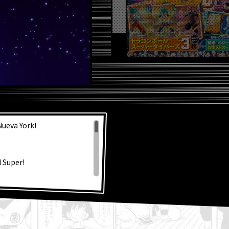
S NOT
Nueva York!
 Super!
la fabulosa portada