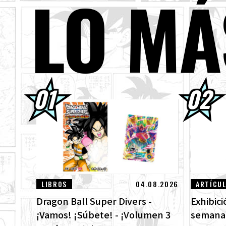
LO MÁ
01.08.2026
¡Lo
ven
30.07.2026
DRA
¡Mi
30.07.2026
[¡E
DRA
29.07.2026
[#1
Des
LIBROS
04.08.2026
ARTÍCU
Dragon Ball Super Divers -
Exhibic
¡Vamos! ¡Súbete! - ¡Volumen 3
semanal 