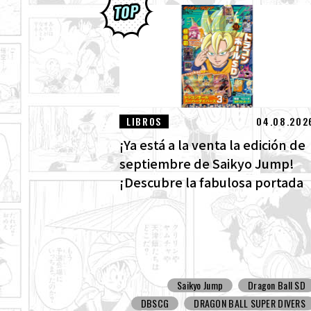
LIBROS
04.08.202
¡Ya está a la venta la edición de
septiembre de Saikyo Jump!
¡Descubre la fabulosa portada
de Dragon Ball SD y todos los
divertidos extras!
Saikyo Jump
Dragon Ball SD
DBSCG
DRAGON BALL SUPER DIVERS