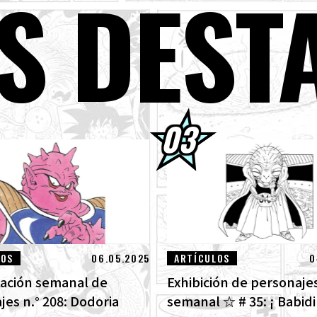
S DEST
de agosto] ¡Noticias semanales de Dragon Ball !
per Saiyan Goku se une a la serie BLOOD OF SAIYANS !
s packs de avance de Dragon Ball Super Divers: La Batalla de los Saiya
ta!
GON BALL: ¡Sparking! ¡Llega el nuevo DLC NEO de ZERO que rompe t
ra las imágenes de las nuevas características!
ntrevista con Hironobu Kageyama!] ¡Ya está disponible el Tema mus
GON BALL: Sparking! ZERO para el nuevo DLC NEO!
LOS
06.05.2025
ARTÍCULOS
0
ación semanal de
Exhibición de personaje
jes n.° 208: Dodoria
semanal ☆ # 35: ¡ Babidi