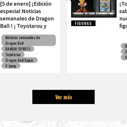
[5 de enero] ¡Edición
¡To
especial Noticias
sab
semanales de Dragon
nue
FIGURAS
Ball ! ¡ Toyotarou y
fig
VAROQ hablan sobre
TA
Noticias semanales de
la figura definitiva de
Dragon Ball
B
Kamehameha padre-
BANDAI SPIRITS
T
hijo!
Toyotarou
S
Dragon Ball Super
V Jump
Ver más