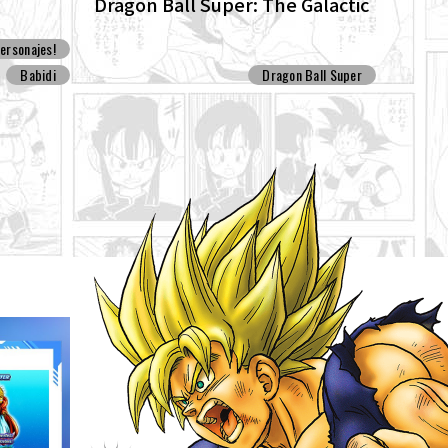
Dragon Ball Super: The Galactic
Patrol Set For Production!
ersonajes!
Babidi
Dragon Ball Super