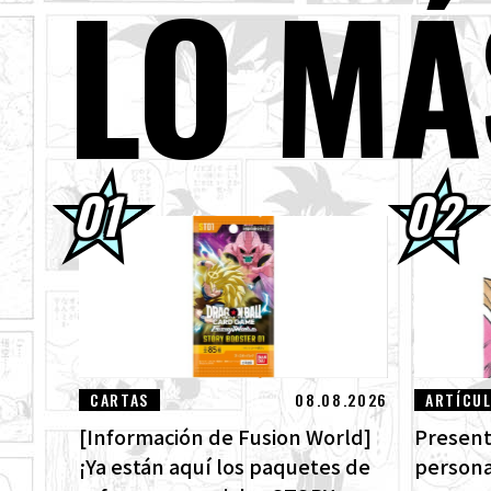
LO MÁ
03.08.2026
[3 
03.08.2026
¡Su
01.08.2026
¡Lo
ven
30.07.2026
DRA
¡Mi
30.07.2026
[¡E
DRA
CARTAS
08.08.2026
ARTÍCU
[Información de Fusion World]
Present
¡Ya están aquí los paquetes de
persona