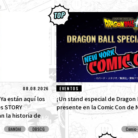
08.08.2026
EVENTOS
Ya están aquí los
¡Un stand especial de Dragon 
es STORY
presente en la Comic Con de 
 la historia de
as cartas con arte
BANDAI
DBSCG
Comic