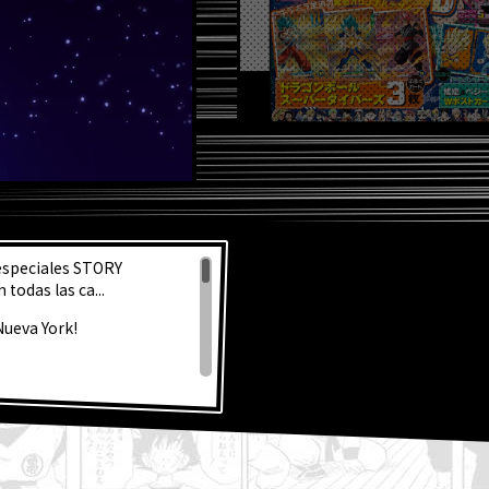
S NOT
 especiales STORY
todas las ca...
Nueva York!
 Super!
la fabulosa portada