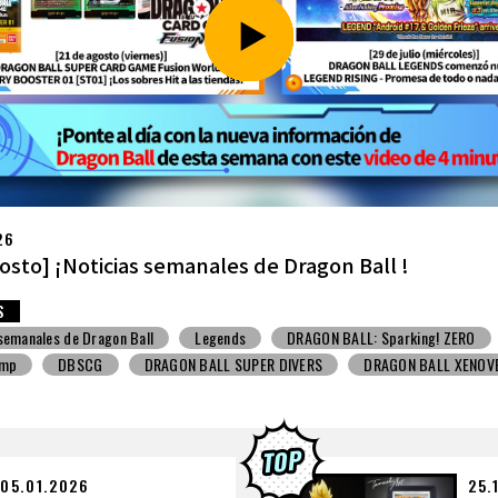
26
ulio] ¡Noticias semanales de Dragon Ball !
S
 semanales de Dragon Ball
Snack con juguete
V Jump
DBSCG
BALL SUPER DIVERS
DRAGON BALL XENOVERSE ３
BALL GEKISHIN SQUADRA
BNE
Grandista
BLOOD OF SAIYANS
BANPRESTO
Comic-Con
Los dibujos de Toyotarou
ALL: Sparking! ZERO
Gashapon
BANDAI
05.01.2026
25.