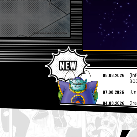
Ú
08.08.2026
[In
BOO
07.08.2026
¡Un
04.08.2026
Dra
04.08.2026
Pre
04.08.2026
¡Ya
de 