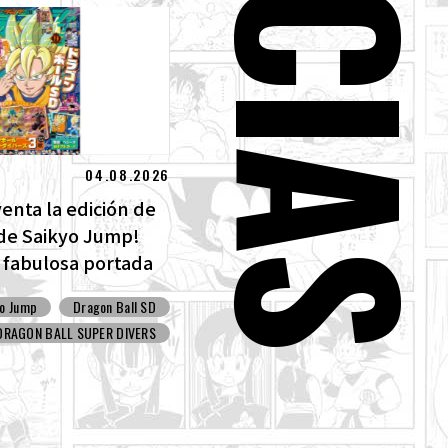
04.08.2026
 venta la edición de
de Saikyo Jump!
 fabulosa portada
ll SD y todos los
yo Jump
Dragon Ball SD
tras!
DRAGON BALL SUPER DIVERS