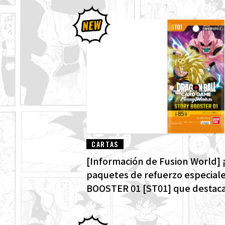
CARTAS
[Información de Fusion World] ¡
paquetes de refuerzo especial
BOOSTER 01 [ST01] que destacan
Dragon Ball! ¡Aquí están todas l
alternativo!