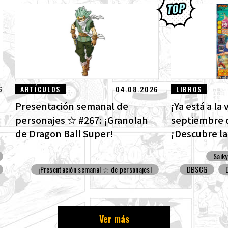
6
ARTÍCULOS
04.08.2026
LIBROS
Presentación semanal de
¡Ya está a la
personajes ☆ #267: ¡Granolah
septiembre 
de Dragon Ball Super!
¡Descubre la
de Dragon Ba
Saik
divertidos ex
¡Presentación semanal ☆ de personajes!
DBSCG
Ver más