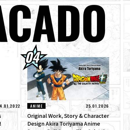
ACADO
jin ya están a la
odos los límites!
ical "ZERO" de
4.01.2022
ANIME
25.01.2026
s
Original Work, Story & Character
!
Design Akira Toriyama Anime