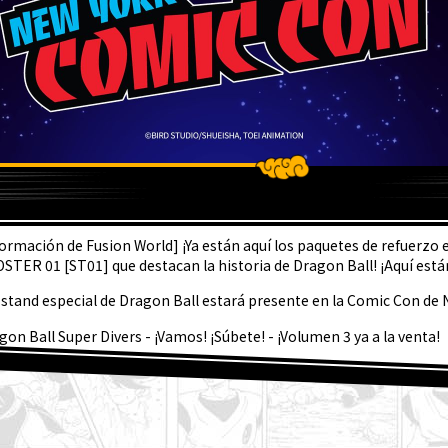
LTIMA
formación de Fusion World] ¡Ya están aquí los paquetes de refuerzo
STER 01 [ST01] que destacan la historia de Dragon Ball! ¡Aquí están 
 stand especial de Dragon Ball estará presente en la Comic Con de 
gon Ball Super Divers - ¡Vamos! ¡Súbete! - ¡Volumen 3 ya a la venta!
sentación semanal de personajes ☆ #267: ¡Granolah de Dragon Ball
 está a la venta la edición de septiembre de Saikyo Jump! ¡Descubre 
Dragon Ball SD y todos los divertidos extras!