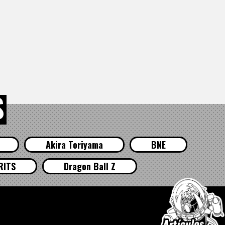
S
Akira Toriyama
BNE
RITS
Dragon Ball Z