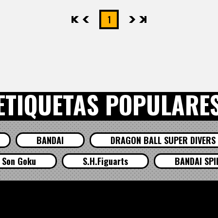
先頭
前へ
1
次へ
最後
ETIQUETAS POPULARE
BANDAI
DRAGON BALL SUPER DIVERS
Son Goku
S.H.Figuarts
BANDAI SPI