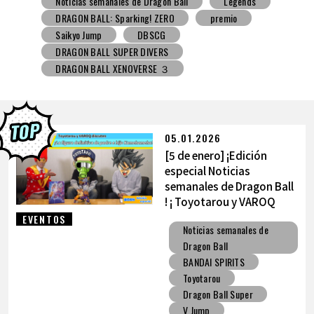
Noticias semanales de Dragon Ball
Snack con juguete
V Jump
DBSCG
DRAGON BALL SUPER DIVERS
DRAGON BALL XENOVERSE ３
DRAGON BALL GEKISHIN SQUADRA
BNE
Grandista
BLOOD OF SAIYANS
premio
BANPRESTO
Comic-Con
Los dibujos de Toyotarou
DRAGON BALL: Sparking! ZERO
Gashapon
05.01.2026
BANDAI
[5 de enero] ¡Edición
especial Noticias
semanales de Dragon Ball
! ¡ Toyotarou y VAROQ
hablan sobre la figura
EVENTOS
Noticias semanales de
definitiva de
Dragon Ball
Kamehameha padre-hijo!
BANDAI SPIRITS
Toyotarou
Dragon Ball Super
V Jump