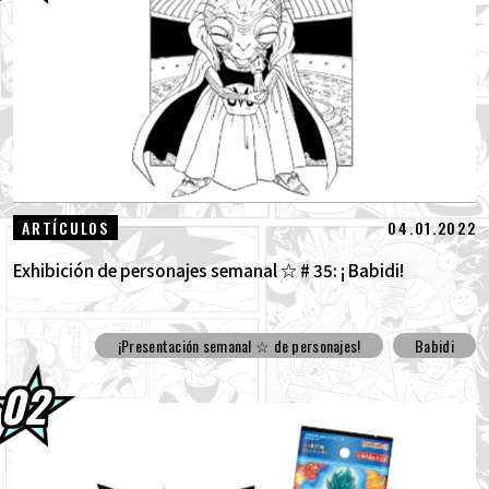
30.07.2026
[¡Entrevista con Hironobu Kageyama!] ¡Ya
está disponible el Tema musical "ZER...
29.07.2026
[#101] Toyotarou intentó dibujar: ¡Un
cierto personaje que luchó contra el G...
28.07.2026
Presentación semanal de personajes ☆
04.01.2022
ARTÍCULOS
#266: ¡Monaito de Dragon Ball Super!
Exhibición de personajes semanal ☆ # 35: ¡ Babidi!
¡Presentación semanal ☆ de personajes!
Babidi