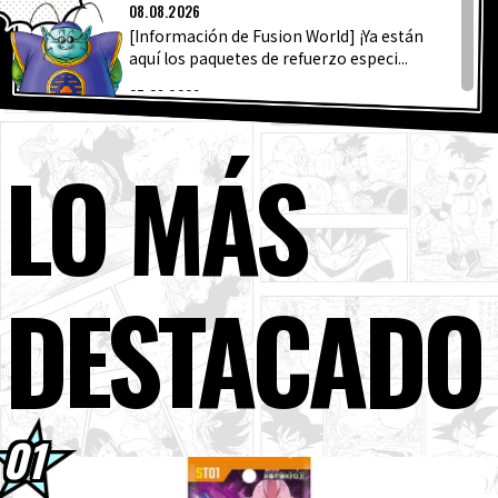
ÚLTIMA
ARTÍCULOS
08.08.2026
[Información de Fusion World] ¡Ya están
aquí los paquetes de refuerzo especi...
ACERCA DE
07.08.2026
¡Un stand especial de Dragon Ball estará
presente en la Comic Con de Nueva York!
LO MÁS
LANGUAGE
04.08.2026
Dragon Ball Super Divers - ¡Vamos!
JP
EN
FR
DE
ES
¡Súbete! - ¡Volumen 3 ya a la venta!
04.08.2026
DESTACADO
Presentación semanal de personajes ☆
#267: ¡Granolah de Dragon Ball Super!
04.08.2026
¡Ya está a la venta la edición de septiembre
de Saikyo Jump! ¡Descubre la fabulosa ...
03.08.2026
[3 de agosto] ¡Noticias semanales de
Dragon Ball !