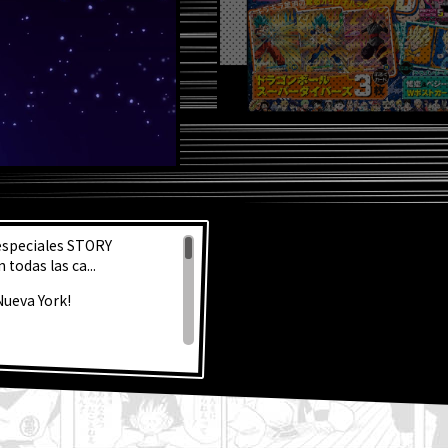
S NOT
 especiales STORY
todas las ca...
Nueva York!
 Super!
la fabulosa portada