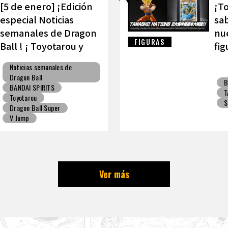
[5 de enero] ¡Edición
¡To
especial Noticias
sab
semanales de Dragon
nue
FIGURAS
Ball ! ¡ Toyotarou y
fig
VAROQ hablan sobre
TA
Noticias semanales de
la figura definitiva de
Dragon Ball
B
Kamehameha padre-
BANDAI SPIRITS
T
hijo!
Toyotarou
S
Dragon Ball Super
V Jump
Ver más