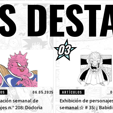
S DEST
de agosto] ¡Noticias semanales de Dragon Ball !
per Saiyan Goku se une a la serie BLOOD OF SAIYANS !
s packs de avance de Dragon Ball Super Divers: La Batalla de los Saiya
ta!
GON BALL: ¡Sparking! ¡Llega el nuevo DLC NEO de ZERO que rompe t
ra las imágenes de las nuevas características!
ntrevista con Hironobu Kageyama!] ¡Ya está disponible el Tema mus
GON BALL: Sparking! ZERO para el nuevo DLC NEO!
LOS
06.05.2025
ARTÍCULOS
0
ación semanal de
Exhibición de personaje
jes n.° 208: Dodoria
semanal ☆ # 35: ¡ Babidi