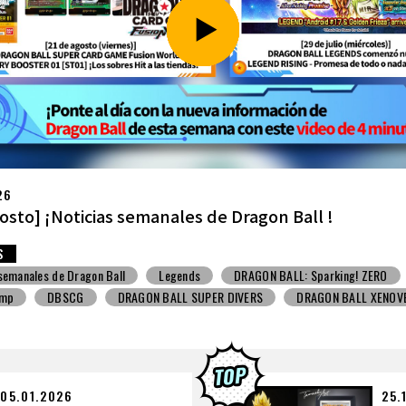
26
ulio] ¡Noticias semanales de Dragon Ball !
S
 semanales de Dragon Ball
Snack con juguete
V Jump
DBSCG
BALL SUPER DIVERS
DRAGON BALL XENOVERSE ３
BALL GEKISHIN SQUADRA
BNE
Grandista
BLOOD OF SAIYANS
BANPRESTO
Comic-Con
Los dibujos de Toyotarou
ALL: Sparking! ZERO
Gashapon
BANDAI
05.01.2026
25.