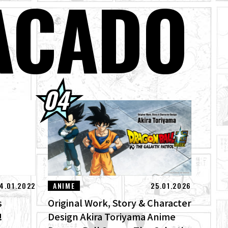
ACADO
jin ya están a la
odos los límites!
ical "ZERO" de
4.01.2022
ANIME
25.01.2026
s
Original Work, Story & Character
!
Design Akira Toriyama Anime