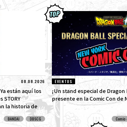
08.08.2026
EVENTOS
Ya están aquí los
¡Un stand especial de Dragon 
es STORY
presente en la Comic Con de 
 la historia de
as cartas con arte
BANDAI
DBSCG
Comic