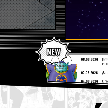
Ú
08.08.2026
[In
BOO
07.08.2026
¡Un
04.08.2026
Dra
04.08.2026
Pre
04.08.2026
¡Ya
de 