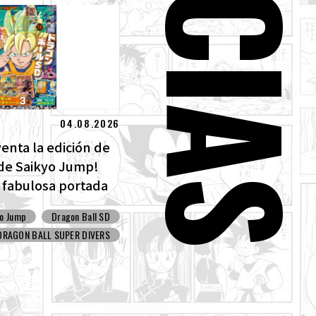
04.08.2026
 venta la edición de
de Saikyo Jump!
 fabulosa portada
ll SD y todos los
yo Jump
Dragon Ball SD
tras!
DRAGON BALL SUPER DIVERS