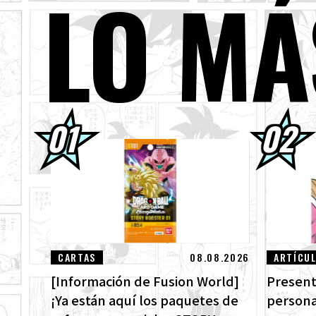
LO MÁ
03.08.2026
[3 
03.08.2026
¡Su
01.08.2026
¡Lo
ven
30.07.2026
DRA
¡Mi
30.07.2026
[¡E
DRA
CARTAS
08.08.2026
ARTÍCU
[Información de Fusion World]
Present
¡Ya están aquí los paquetes de
persona