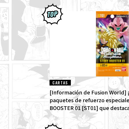
CARTAS
[Información de Fusion World] ¡
paquetes de refuerzo especial
BOOSTER 01 [ST01] que destacan
Dragon Ball! ¡Aquí están todas l
alternativo!