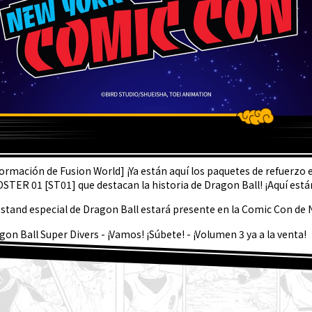
LTIMA
formación de Fusion World] ¡Ya están aquí los paquetes de refuerzo
STER 01 [ST01] que destacan la historia de Dragon Ball! ¡Aquí están 
 stand especial de Dragon Ball estará presente en la Comic Con de 
gon Ball Super Divers - ¡Vamos! ¡Súbete! - ¡Volumen 3 ya a la venta!
sentación semanal de personajes ☆ #267: ¡Granolah de Dragon Ball
 está a la venta la edición de septiembre de Saikyo Jump! ¡Descubre 
Dragon Ball SD y todos los divertidos extras!