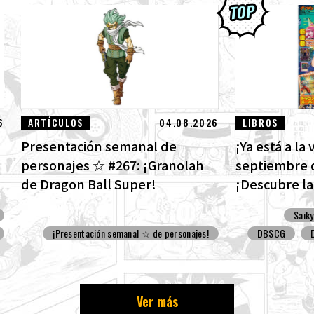
6
ARTÍCULOS
04.08.2026
LIBROS
Presentación semanal de
¡Ya está a la
personajes ☆ #267: ¡Granolah
septiembre 
de Dragon Ball Super!
¡Descubre la
de Dragon Ba
Saik
divertidos ex
¡Presentación semanal ☆ de personajes!
DBSCG
Ver más