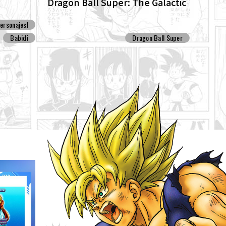
Dragon Ball Super: The Galactic
Patrol Set For Production!
ersonajes!
Babidi
Dragon Ball Super