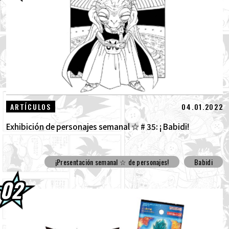
30.07.2026
DRAGON BALL: ¡Sparking! ¡Llega el nuevo
DLC NEO de ZERO que rompe todos los...
30.07.2026
[¡Entrevista con Hironobu Kageyama!] ¡Ya
está disponible el Tema musical "ZER...
29.07.2026
[#101] Toyotarou intentó dibujar: ¡Un
04.01.2022
ARTÍCULOS
cierto personaje que luchó contra el G...
Exhibición de personajes semanal ☆ # 35: ¡ Babidi!
¡Presentación semanal ☆ de personajes!
Babidi