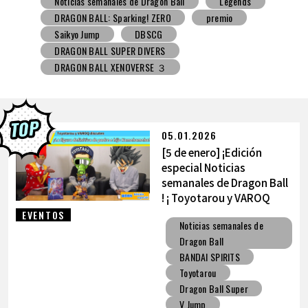
Noticias semanales de Dragon Ball
Snack con juguete
V Jump
DBSCG
DRAGON BALL SUPER DIVERS
DRAGON BALL XENOVERSE ３
DRAGON BALL GEKISHIN SQUADRA
BNE
Grandista
BLOOD OF SAIYANS
premio
BANPRESTO
Comic-Con
Los dibujos de Toyotarou
DRAGON BALL: Sparking! ZERO
Gashapon
05.01.2026
BANDAI
[5 de enero] ¡Edición
especial Noticias
semanales de Dragon Ball
! ¡ Toyotarou y VAROQ
hablan sobre la figura
EVENTOS
Noticias semanales de
definitiva de
Dragon Ball
Kamehameha padre-hijo!
BANDAI SPIRITS
Toyotarou
Dragon Ball Super
V Jump