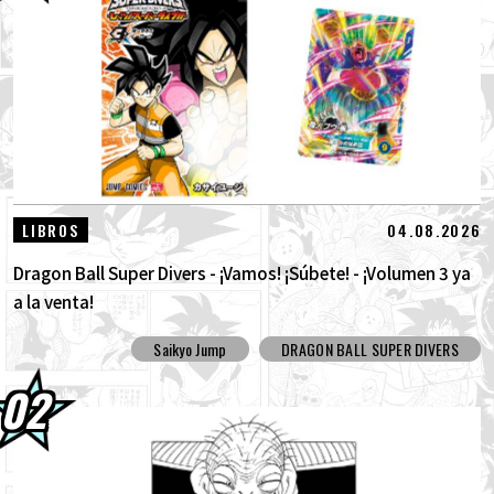
30.07.2026
DRAGON BALL: ¡Sparking! ¡Llega el nuevo
DLC NEO de ZERO que rompe todos los...
30.07.2026
[¡Entrevista con Hironobu Kageyama!] ¡Ya
está disponible el Tema musical "ZER...
29.07.2026
[#101] Toyotarou intentó dibujar: ¡Un
04.08.2026
LIBROS
cierto personaje que luchó contra el G...
Dragon Ball Super Divers - ¡Vamos! ¡Súbete! - ¡Volumen 3 ya
a la venta!
Saikyo Jump
DRAGON BALL SUPER DIVERS