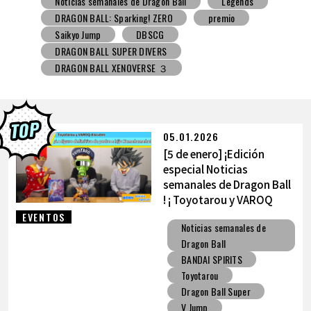
Noticias semanales de Dragon Ball
Snack con juguete
V Jump
DBSCG
DRAGON BALL SUPER DIVERS
DRAGON BALL XENOVERSE ３
DRAGON BALL GEKISHIN SQUADRA
BNE
Grandista
BLOOD OF SAIYANS
premio
BANPRESTO
Comic-Con
Los dibujos de Toyotarou
DRAGON BALL: Sparking! ZERO
Gashapon
05.01.2026
BANDAI
[5 de enero] ¡Edición
especial Noticias
semanales de Dragon Ball
! ¡ Toyotarou y VAROQ
hablan sobre la figura
EVENTOS
Noticias semanales de
definitiva de
Dragon Ball
Kamehameha padre-hijo!
BANDAI SPIRITS
Toyotarou
Dragon Ball Super
V Jump