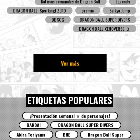
Noticias semanales de Dragon Ball
Legends
DRAGON BALL: Sparking! ZERO
premio
Saikyo Jump
DBSCG
DRAGON BALL SUPER DIVERS
DRAGON BALL XENOVERSE ３
Ver más
ETIQUETAS POPULARES
¡Presentación semanal ☆ de personajes!
BANDAI
DRAGON BALL SUPER DIVERS
Akira Toriyama
BNE
Dragon Ball Super