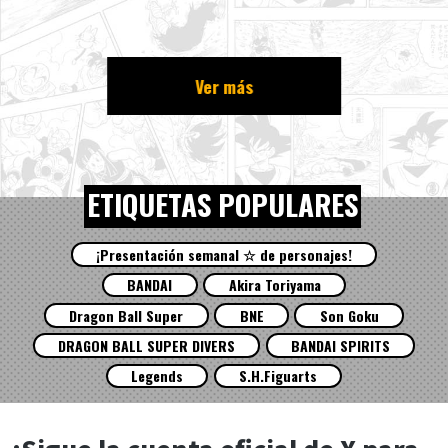
Ver más
ETIQUETAS POPULARES
¡Presentación semanal ☆ de personajes!
BANDAI
Akira Toriyama
Dragon Ball Super
BNE
Son Goku
DRAGON BALL SUPER DIVERS
BANDAI SPIRITS
Legends
S.H.Figuarts