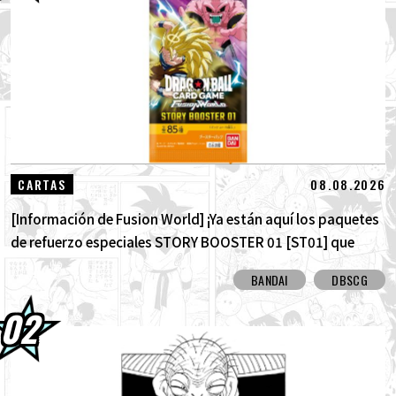
03.08.2026
¡Super Saiyan Goku se une a la serie BLOOD
OF SAIYANS !
01.08.2026
¡Los packs de avance de Dragon Ball Super
Divers: La Batalla de los Saiyajin ya están...
30.07.2026
[¡Entrevista con Hironobu Kageyama!] ¡Ya
08.08.2026
CARTAS
está disponible el Tema musical "ZER...
[Información de Fusion World] ¡Ya están aquí los paquetes
de refuerzo especiales STORY BOOSTER 01 [ST01] que
destacan la historia de Dragon Ball! ¡Aquí están todas las
BANDAI
DBSCG
cartas con arte alternativo!