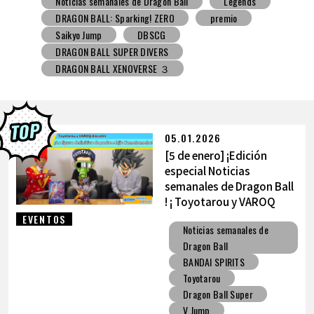
Noticias semanales de Dragon Ball
Snack con juguete
V Jump
DBSCG
DRAGON BALL SUPER DIVERS
DRAGON BALL XENOVERSE ３
DRAGON BALL GEKISHIN SQUADRA
BNE
Grandista
BLOOD OF SAIYANS
premio
BANPRESTO
Comic-Con
Los dibujos de Toyotarou
DRAGON BALL: Sparking! ZERO
Gashapon
05.01.2026
BANDAI
[5 de enero] ¡Edición
especial Noticias
semanales de Dragon Ball
! ¡ Toyotarou y VAROQ
hablan sobre la figura
EVENTOS
Noticias semanales de
definitiva de
Dragon Ball
Kamehameha padre-hijo!
BANDAI SPIRITS
Toyotarou
Dragon Ball Super
V Jump